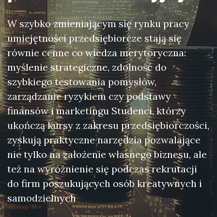
W szybko zmieniającym się rynku pracy
umiejętności przedsiębiorcze stają się
równie cenne co wiedza merytoryczna:
myślenie strategiczne, zdolność do
szybkiego testowania pomysłów,
zarządzanie ryzykiem czy podstawy
finansów i marketingu Studenci, którzy
ukończą kursy z zakresu przedsiębiorczości,
zyskują praktyczne narzędzia pozwalające
nie tylko na założenie własnego biznesu, ale
też na wyróżnienie się podczas rekrutacji
do firm poszukujących osób kreatywnych i
samodzielnych