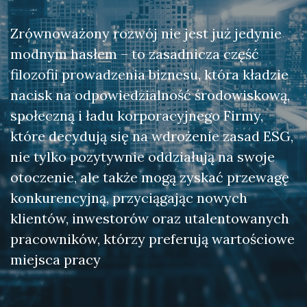
Zrównoważony rozwój nie jest już jedynie
modnym hasłem – to zasadnicza część
filozofii prowadzenia biznesu, która kładzie
nacisk na odpowiedzialność środowiskową,
społeczną i ładu korporacyjnego Firmy,
które decydują się na wdrożenie zasad ESG,
nie tylko pozytywnie oddziałują na swoje
otoczenie, ale także mogą zyskać przewagę
konkurencyjną, przyciągając nowych
klientów, inwestorów oraz utalentowanych
pracowników, którzy preferują wartościowe
miejsca pracy